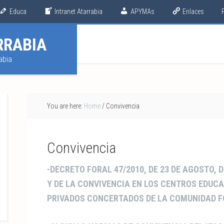
Educa
Intranet Atarrabia
APYMAs
Enlaces
ES
|
EU
RRABIA
abia
You are here:
Home
/
Convivencia
Convivencia
-DECRETO FORAL 47/2010, DE 23 DE AGOSTO,
Y DE LA CONVIVENCIA EN LOS CENTROS EDUCA
PRIVADOS CONCERTADOS DE LA COMUNIDAD F