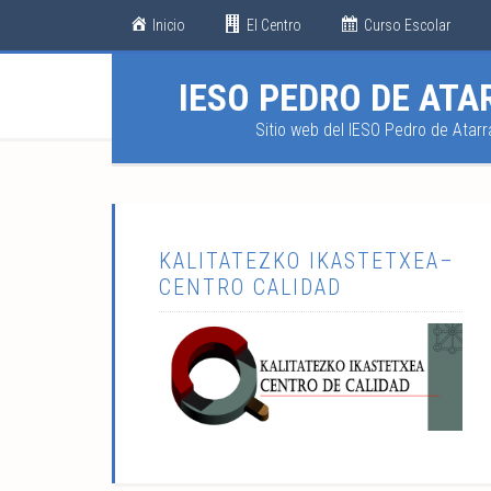
Inicio
El Centro
Curso Escolar
IESO PEDRO DE ATA
Sitio web del IESO Pedro de Atarr
KALITATEZKO IKASTETXEA–
CENTRO CALIDAD