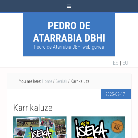
PEDRO DE
ATARRABIA DBHI
Pedro de Atarrabia DBHI web gunea
ES
|
EU
You are here:
Home
/
Berriak
/
Karrikaluze
2025-09-17
Karrikaluze